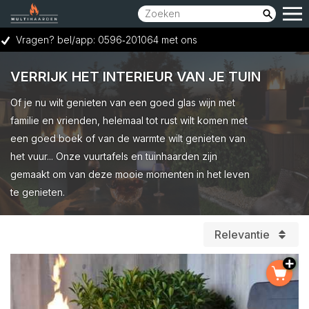
Vragen? bel/app: 0596‑201064 met ons
Showroom bereikbaar op woensdag t/m zaterdag van 10:00 tot 17:00 uur.
VERRIJK HET INTERIEUR VAN JE TUIN
Vraag een GRATIS adviesgesprek aan
Of je nu wilt genieten van een goed glas wijn met
Ruime keuze voor elk budget
familie en vrienden, helemaal tot rust wilt komen met
een goed boek of van de warmte wilt genieten van
het vuur... Onze vuurtafels en tuinhaarden zijn
gemaakt om van deze mooie momenten in het leven
te genieten.
Relevantie