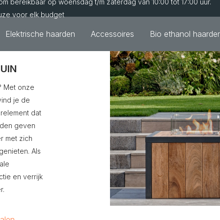
m bereikbaar op woensdag t/m zaterdag van 10:00 tot 17:00 uur.
uze voor elk budget
Elektrische haarden
Accessoires
Bio ethanol haarde
UIN
s? Met onze
vind je de
uurelement dat
arden geven
r met zich
genieten. Als
ale
tie en verrijk
r.
ialen