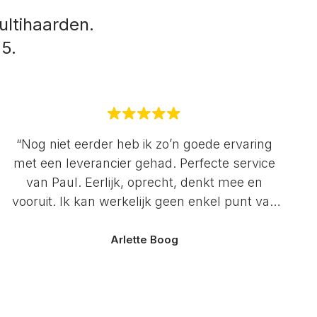
ltihaarden.
 5.
“Nog niet eerder heb ik zo’n goede ervaring
met een leverancier gehad. Perfecte service
van Paul. Eerlijk, oprecht, denkt mee en
vooruit. Ik kan werkelijk geen enkel punt van
aandacht bedenken. De servicegerichtheid
van Paul heeft me op alle fronten weten te
Arlette Boog
verassen. Met liefde voor zijn bedrijf en zijn
klanten. Voor Multihaarden geen 5 maar 10
sterren. 🤩 Ga zo door!”