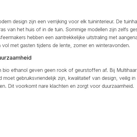
rn design zijn een verrijking voor elk tuininterieur. De tuin
rras van het huis of in de tuin. Sommige modellen zijn zelfs ge
sfeermakers hebben een aantrekkelijke uitstraling met aangen
n vol met gasten tijdens de lente, zomer en winteravonden.
uurzaamheid
bio ethanol geven geen rook of geurstoffen af. Bij Multihaar
 moet gebruiksvriendelijk zijn, kwalitatief van design, veilig i
n. Dit voorkomt nare klachten en zorgt voor duurzaamheid.