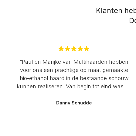
Klanten he
De
“Paul en Marijke van Multihaarden hebben
voor ons een prachtige op maat gemaakte
bio-ethanol haard in de bestaande schouw
kunnen realiseren. Van begin tot eind was de
communicatie erg prettig en werden we goed
bij het proces betrokken. Kleine dingetjes
Danny Schudde
waar tegenaan gelopen werd, werden direct
vakkundig, vol enthousiasme en snel
opgelost. Top kwaliteit en service!”