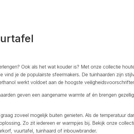
urtafel
n verlengen? Ook als het wat kouder is? Met onze collectie houte
tie vind je de populairste sfeermakers. De tuinhaarden zijn stij
 ethanol werkt voldoet aan de hoogste veiligheidsvoorschrifte
nhaarden geven een aangename warmte af én brengen gezelligh
e graag zoveel mogelijk buiten genieten. Als de temperatuur d
plossing. Zo zit iedereen er warmpjes bij. Bekijk onze collectie
urkorf, vuurtafel, tuinhaard of inbouwbrander.