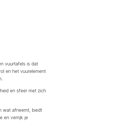
n vuurtafels is dat
lvol en het vuurelement
n.
eid en sfeer met zich
an wat afneemt, biedt
 en verrijk je