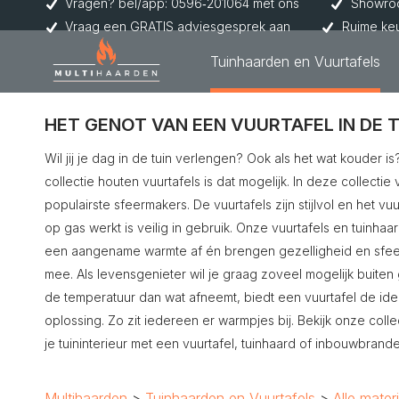
Vragen? bel/app: 0596‑201064 met ons
Showroo
Vraag een GRATIS adviesgesprek aan
Ruime ke
Tuinhaarden en Vuurtafels
HET GENOT VAN EEN VUURTAFEL IN DE T
Wil jij je dag in de tuin verlengen? Ook als het wat kouder i
collectie houten vuurtafels is dat mogelijk. In deze collectie 
populairste sfeermakers. De vuurtafels zijn stijlvol en het v
op gas werkt is veilig in gebruik. Onze vuurtafels en tuinha
een aangename warmte af én brengen gezelligheid en sfee
mee. Als levensgenieter wil je graag zoveel mogelijk buiten 
de temperatuur dan wat afneemt, biedt een vuurtafel de ide
oplossing. Zo zit iedereen er warmpjes bij. Bekijk onze collec
je tuininterieur met een vuurtafel, tuinhaard of inbouwbrande
Multihaarden
Tuinhaarden en Vuurtafels
Alle mater