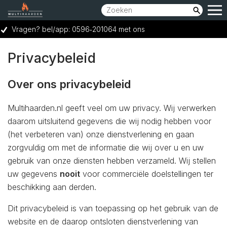
Vragen? bel/app: 0596‑201064 met ons
Showroom bereikbaar op woensdag t/m zaterdag van 10:00 tot 17:00 uur.
Privacybeleid
Vraag een GRATIS adviesgesprek aan
Over ons privacybeleid
Ruime keuze voor elk budget
Multihaarden.nl geeft veel om uw privacy. Wij verwerken
daarom uitsluitend gegevens die wij nodig hebben voor
(het verbeteren van) onze dienstverlening en gaan
zorgvuldig om met de informatie die wij over u en uw
gebruik van onze diensten hebben verzameld. Wij stellen
uw gegevens
nooit
voor commerciële doelstellingen ter
beschikking aan derden.
Dit privacybeleid is van toepassing op het gebruik van de
website en de daarop ontsloten dienstverlening van