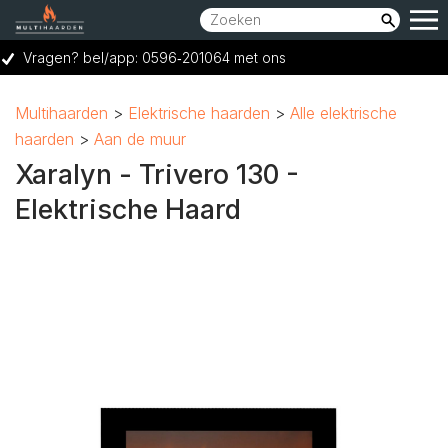
Vragen? bel/app: 0596‑201064 met ons
Showroom bereikbaar op woensdag t/m zaterdag van 10:00 tot 17:00 uur.
Multihaarden
Elektrische haarden
Alle elektrische
Vraag een GRATIS adviesgesprek aan
haarden
Aan de muur
Ruime keuze voor elk budget
Xaralyn - Trivero 130 -
Elektrische Haard