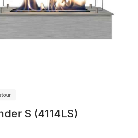
etour
nder S (4114LS)