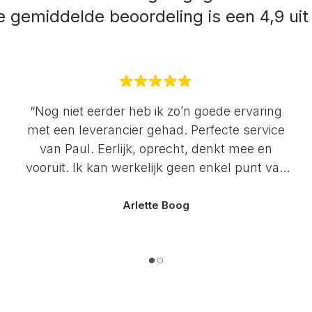
 gemiddelde beoordeling is een 4,9 uit
“Nog niet eerder heb ik zo’n goede ervaring
met een leverancier gehad. Perfecte service
van Paul. Eerlijk, oprecht, denkt mee en
vooruit. Ik kan werkelijk geen enkel punt van
aandacht bedenken. De servicegerichtheid
van Paul heeft me op alle fronten weten te
Arlette Boog
verassen. Met liefde voor zijn bedrijf en zijn
klanten. Voor Multihaarden geen 5 maar 10
sterren. 🤩 Ga zo door!”