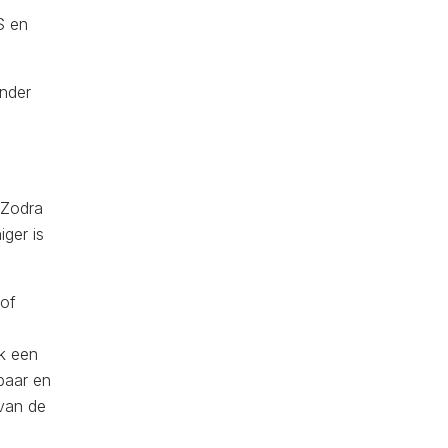
S en
ander
 Zodra
ger is
tof
ok een
baar en
 van de