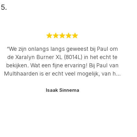
 5.
“We zijn onlangs langs geweest bij Paul om
de Xaralyn Burner XL (8014L) in het echt te
bekijken. Wat een fijne ervaring! Bij Paul van
Multihaarden is er echt veel mogelijk, van het
op proef krijgen van de haard tot hulp bij het
infrezen van de brander in je eigen tv-meubel.
Isaak Sinnema
Het contact met Paul verliep heel prettig en
het advies was duidelijk en eerlijk. Ook het
infrezen van de brander in ons meubel is
supernetjes gedaan. We zijn er ontzettend blij
mee en genieten nog regelmatig van onze