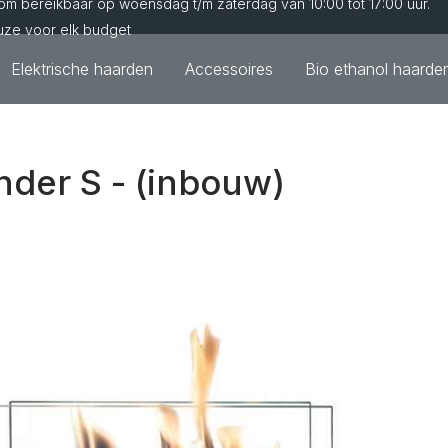
m bereikbaar op woensdag t/m zaterdag van 10:00 tot 17:00 uur.
uze voor elk budget
Elektrische haarden
Accessoires
Bio ethanol haarde
nder S - (inbouw)