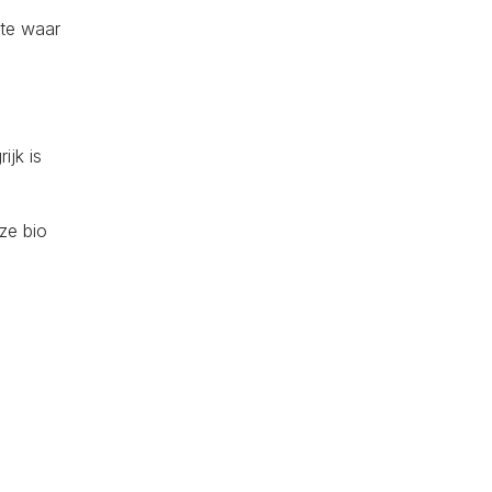
mte waar
ijk is
ze bio