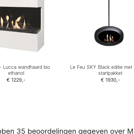
 - Lucca wandhaard bio
Le Feu SKY Black editie met
ethanol
startpakket
€ 1229,-
€ 1930,-
bben 35 beoordelingen gegeven over Mu