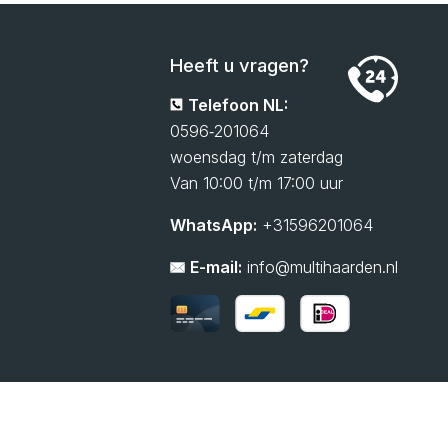
mooie sfeerhaard. We krijgen ook vaak
enthousiaste reacties van vrienden en familie!
Paul, enorm bedankt voor je hulp en het
Heeft u vragen?
meedenken. Je hebt echt met ons
Telefoon NL:
meegedacht van begin tot eind. Ben je op
0596‑201064
zoek naar een sfeerhaard? Twijfel dan niet en
woensdag t/m zaterdag
neem zeker even contact op met Paul van
Van 10:00 t/m 17:00 uur
Multihaarden. Aanrader!”
WhatsApp:
+31596201064
E-mail:
info@multihaarden.nl