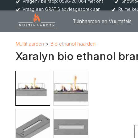
Vragen? bel/app: 0596‑201064 met ons
Showroo
Vraag een GRATIS adviesgesprek aan
Ruime ke
Tuinhaarden en Vuurtafels
Multihaarden
Bio ethanol haarden
Xaralyn bio ethanol bra