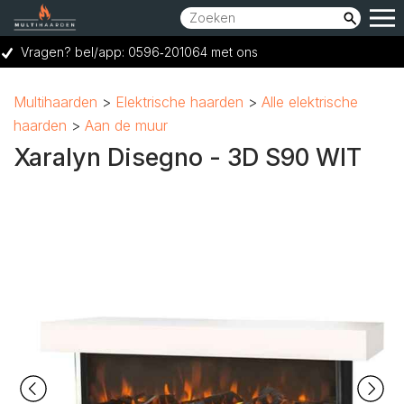
Vragen? bel/app: 0596‑201064 met ons
Showroom bereikbaar op woensdag t/m zaterdag van 10:00 tot 17:00 uur.
Multihaarden
Elektrische haarden
Alle elektrische
Vraag een GRATIS adviesgesprek aan
haarden
Aan de muur
Ruime keuze voor elk budget
Xaralyn Disegno - 3D S90 WIT