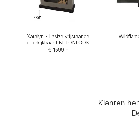
Xaralyn - Lasize vrijstaande
Wildfla
doorkijkhaard BETONLOOK
€ 1599,-
Klanten he
De