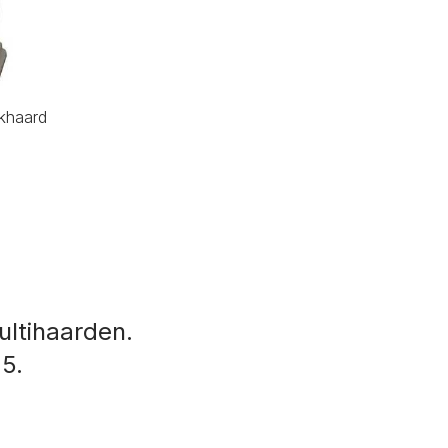
ekhaard
ltihaarden.
 5.