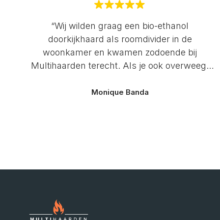
“Wij wilden graag een bio-ethanol
doorkijkhaard als roomdivider in de
woonkamer en kwamen zodoende bij
Multihaarden terecht. Als je ook overweegt
een haard aan te schaffen, doe dit dan bij
Multihaarden. De service hier is geweldig,
Monique Banda
beter ga je het niet krijgen! Na een uitgebreid
telefoongesprek, kwam Paul vervolgens bij
ons thuis langs om de situatie te bekijken en
mee te denken over de mogelijkheden. Ook
mochten we gedurende een weekend een
haard testen, om te kijken of we deze groot
genoeg vonden, voldoende warmte vonden
afgeven en of die mooi brandt. De haard die
wij gekozen hebben van Xaralyn brandt heel