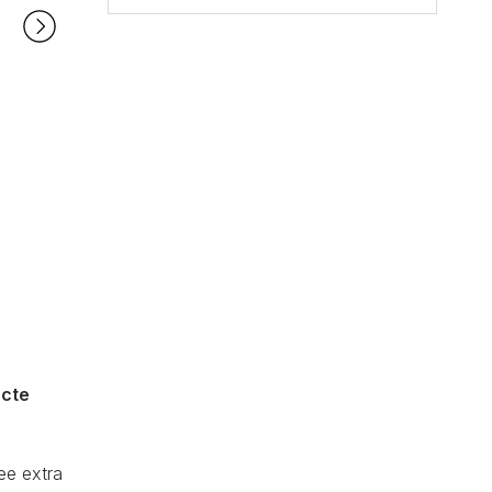
acte
ee extra