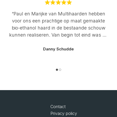
“Paul en Marijke van Multihaarden hebben
voor ons een prachtige op maat gemaakte
bio-ethanol haard in de bestaande schouw
kunnen realiseren. Van begin tot eind was de
communicatie erg prettig en werden we goed
bij het proces betrokken. Kleine dingetjes
Danny Schudde
waar tegenaan gelopen werd, werden direct
vakkundig, vol enthousiasme en snel
opgelost. Top kwaliteit en service!”
Contact
Privacy policy