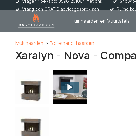
Vragen? bel/app: 0596‑201064 met ons
Showroo
Vraag een GRATIS adviesgesprek aan
Ruime ke
Tuinhaarden en Vuurtafels
Multihaarden
Bio ethanol haarden
Xaralyn - Nova - Compa