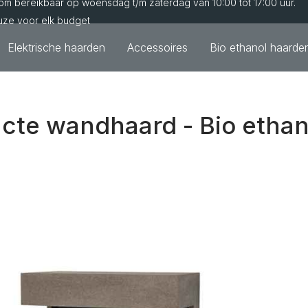
m bereikbaar op woensdag t/m zaterdag van 10:00 tot 17:00 uur.
uze voor elk budget
Elektrische haarden
Accessoires
Bio ethanol haarde
cte wandhaard - Bio ethan