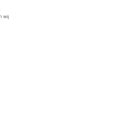
t
n wij