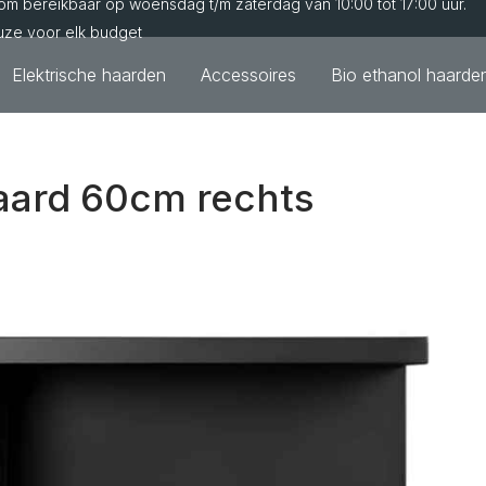
m bereikbaar op woensdag t/m zaterdag van 10:00 tot 17:00 uur.
uze voor elk budget
Elektrische haarden
Accessoires
Bio ethanol haarde
aard 60cm rechts