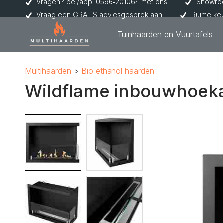
Vragen? bel/app: 0596‑201064 met ons
Showroo
Vraag een GRATIS adviesgesprek aan
Ruime ke
Tuinhaarden en Vuurtafels
Multihaarden
Bio ethanol haarden
Wildflame inbouwhoek