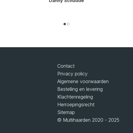
bij het proces betrokken. Kleine dingetjes
Danny Schudde
waar tegenaan gelopen werd, werden direct
vakkundig, vol enthousiasme en snel
opgelost. Top kwaliteit en service!”
Contact
Privacy policy
Algemene voorwaarden
Bestelling en levering
Klachtenregeling
Herroepingsrecht
Sitemap
© Multihaarden 2020 - 2025