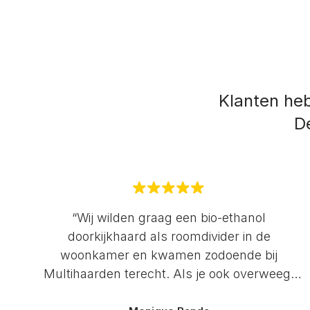
Klanten he
De
“Wij wilden graag een bio-ethanol
doorkijkhaard als roomdivider in de
woonkamer en kwamen zodoende bij
Multihaarden terecht. Als je ook overweegt
een haard aan te schaffen, doe dit dan bij