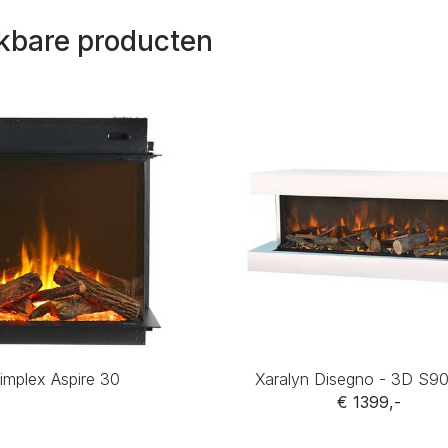
jkbare producten
implex Aspire 30
Xaralyn Disegno - 3D S9
€ 1399,-