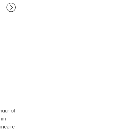
muur of
 mm
ineaire