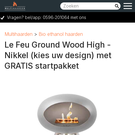
Vragen? bel/app: 0596‑201064 met ons
Showroom bereikbaar op woensdag t/m zaterdag van 10:00 tot 17:00 uur.
Multihaarden
Bio ethanol haarden
Vraag een GRATIS adviesgesprek aan
Le Feu Ground Wood High -
Ruime keuze voor elk budget
Nikkel (kies uw design) met
GRATIS startpakket