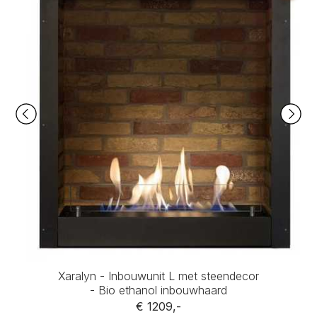
Xaralyn - Inbouwunit L met steendecor
- Bio ethanol inbouwhaard
€ 1209,-