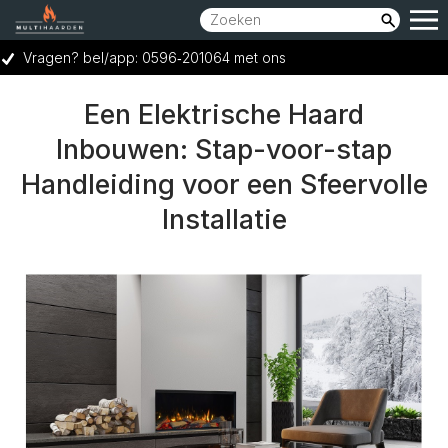
Vragen? bel/app: 0596‑201064 met ons
Showroom bereikbaar op woensdag t/m zaterdag van 10:00 tot 17:00 uur.
Een Elektrische Haard
Vraag een GRATIS adviesgesprek aan
Inbouwen: Stap-voor-stap
Ruime keuze voor elk budget
Handleiding voor een Sfeervolle
Installatie